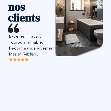
nos
clients
Excellent travail.
J’ai fait appel à Jérémy
Toujours aimable.
(B Design Carrelage)
Recommandé vivement
pour poser des pierres
Maelan Rebillard.
de parement sur un
mur. Le résultat est
parfait, les finitions
sont au top. Je suis
ravie du résultat ! Je
referai appel à lui pour
d’autres chantiers de
carrelage/faïence,
c’est sûr. Je
recommande à 200%